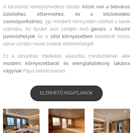
A társasház elhelyezkedése ideális:
közel van a belváros
üzleteihez, éttermeihez, és a közlekedési
csomópontokhoz
, így mindent könnyedén elérhet a lakók
számára. Az épület alsó szintjén lévő
garázs
, a
felszíni
parkolóhelyek
és a
zöld környezetben
kialakított közös
udvar szintén növeli a lakók életminőségét.
Ez a társasház tökéletes választás mindazoknak, akik
modern, környezetbarát és energiahatékony lakásra
vágynak
Pápa belvárosában.
ELÉRHETŐ INGATLANOK