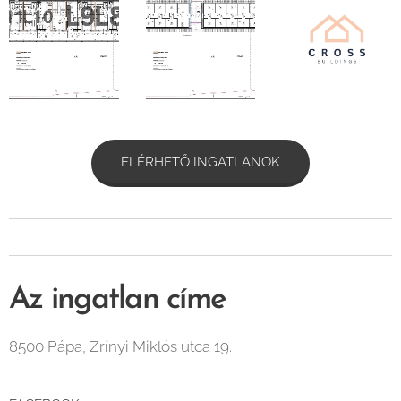
ELÉRHETŐ INGATLANOK
Az ingatlan címe
8500 Pápa, Zrínyi Miklós utca 19.