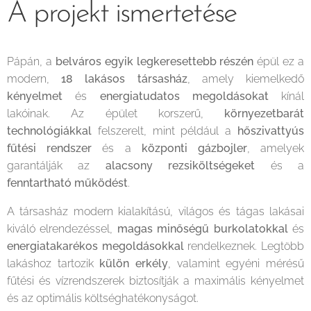
A
projekt
ismertetése
Pápán, a
belváros egyik legkeresettebb részén
épül ez a
modern,
18
lakásos társasház
, amely kiemelkedő
kényelmet
és
energiatudatos megoldásokat
kínál
lakóinak. Az épület korszerű,
környezetbarát
technológiákkal
felszerelt, mint például a
hőszivattyús
fűtési rendszer
és a
központi gázbojler
, amelyek
garantálják az
alacsony rezsiköltségeket
és a
fenntartható működést
.
A társasház modern kialakítású, világos és tágas lakásai
kiváló elrendezéssel,
magas minőségű burkolatokkal
és
energiatakarékos megoldásokkal
rendelkeznek. Legtöbb
lakáshoz tartozik
külön erkély
, valamint egyéni mérésű
fűtési és vízrendszerek biztosítják a maximális kényelmet
és az optimális költséghatékonyságot.