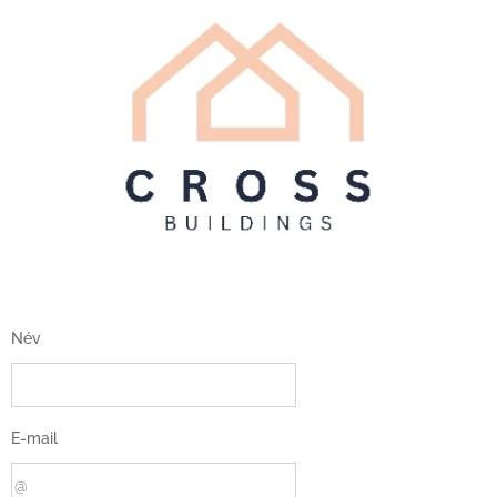
Név
E-mail