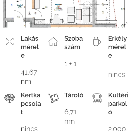
Lakás
Szoba
Erkély
méret
szám
méret
e
e
1 + 1
41,67
nincs
nm
Kertka
Tároló
Kültéri
pcsola
parkol
6,71
t
ó
nm
nincs
2.000.