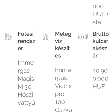
000
HUF +
áfa
Fűtési
Meleg
Bruttó
rendsz
víz
kulcsr
er
készít
akész
és
ár
Imme
Imme
40.90
rgas
rgas
0.000
Magis
Victrix
HUF
M 30
pro
Hőszi
100
vattyú
Gázka