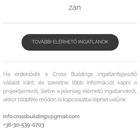
zán
TOVÁBBI ELÉRHETŐ INGATLANOK
Ha érdeklődik a Cross Buildings ingatlanfejlesztő
vállalat iránt, és szeretne több információt kapni a
projektjeinkről, illetve a jelenleg elérhető ingatlanokról,
akkor többféle módon is kapcsolatba léphet velünk.
info.crossbuildings@gmail.com
+36-30-539-0703