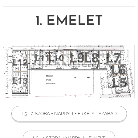
1. EMELET
L5 - 2 SZOBA + NAPPALI + ERKÉLY - SZABAD