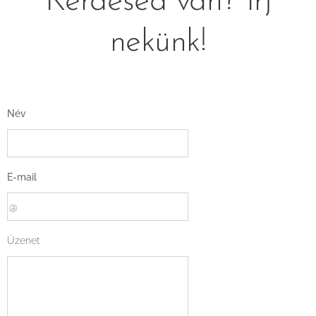
Kérdésed van? Írj
nekünk!
Név
E-mail
Üzenet