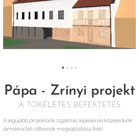
Pápa - Zrínyi projekt
A TÖKÉLETES BEFEKTETÉS
A legújabb projektünk izgalmas lépéseivel közeledünk
álmokkal teli otthonok megvalósítása felé!