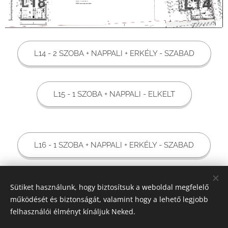
L14 - 2 SZOBA + NAPPALI + ERKÉLY - SZABAD
L15 - 1 SZOBA + NAPPALI - ELKELT
L16 - 1 SZOBA + NAPPALI + ERKÉLY - SZABAD
Sütiket használunk, hogy biztosítsuk a weboldal megfelelő
L17 - 1 SZOBA + NAPPALI + ERKÉLY - SZABAD
működését és biztonságát, valamint hogy a lehető legjobb
felhasználói élményt kínáljuk Neked.