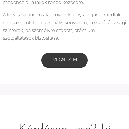
medence áll a lakók rendelkezésére.
A tervezők három alapkövetelmény alapján álmodták
meg az épületet: maximális kényelem, pezsgő társasági
színterek, és személyre szabott, prémium
szolgáltatások biztosítása.
MEGNÉZEM