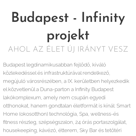
Budapest - Infinity
projekt
AHOL AZ ÉLET ÚJ IRÁNYT VESZ
Budapest legdinamikusabban fejlődő, kiváló
közlekedéssel és infrastruktúrával rendelkező,
megújuló városrészében, a IX. kerületben helyezkedik
el közvetlenül a Duna-parton a Infinity Budapest
lakókomplexum, amely nem csupán egyedi
otthonokat, hanem gondtalan életformát is kínál: Smart
Home (okosotthon) technológia, Spa, wellness-és
fitness részleg, szépségszalon, 24 órás portaszolgálat,
housekeeping, kávézó, étterem, Sky Bar és tetőtéri